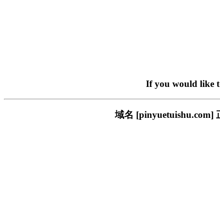
If you would like 
域名 [pinyuetuish