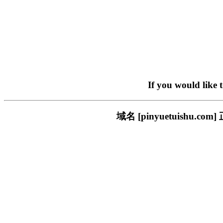
If you would like 
域名 [pinyuetuish