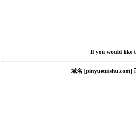
If you would like 
域名 [pinyuetuish